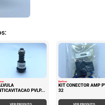
s:
foss
Danfoss
ALVULA
KIT CONECTOR AMP P
TICAVITACAO PVLP...
32
VER PRODUTO
VER PRODUTO