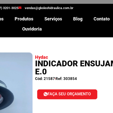
7) 3201-3025
vendas@gboleohidraulica.com.br
os
Produtos
Serviços
Blog
Contato
Ouvidoria
Hydac
INDICADOR ENSUJA
E.0
Cód: 21587
Ref: 303854
FAÇA SEU ORÇAMENTO