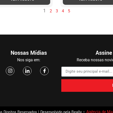
1
2
3
4
5
Nossas Mídias
Assine
Nos siga em:
Receba nossas novid
s Direitos Reservados | Desenvolvido pela Really –
Agência de Mar