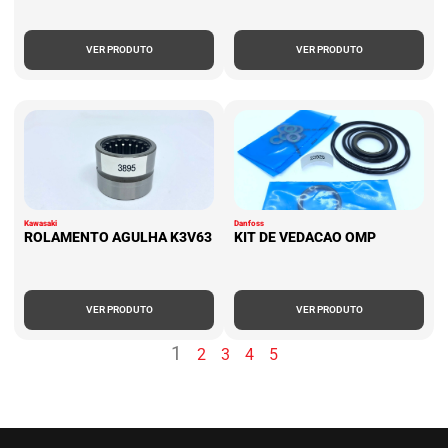
VER PRODUTO
VER PRODUTO
Kawasaki
Danfoss
ROLAMENTO AGULHA K3V63
KIT DE VEDACAO OMP
VER PRODUTO
VER PRODUTO
1
2
3
4
5