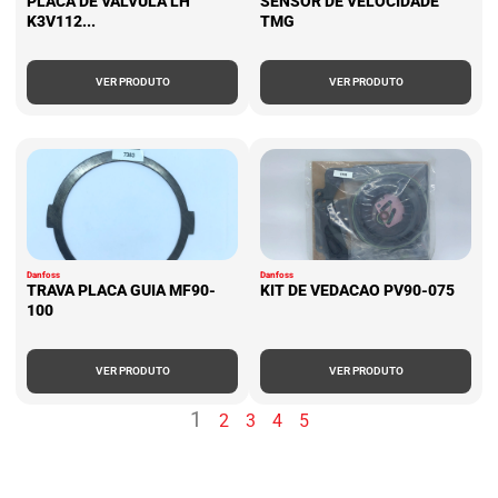
PLACA DE VALVULA LH
SENSOR DE VELOCIDADE
K3V112...
TMG
VER PRODUTO
VER PRODUTO
Danfoss
Danfoss
TRAVA PLACA GUIA MF90-
KIT DE VEDACAO PV90-075
100
VER PRODUTO
VER PRODUTO
1
2
3
4
5