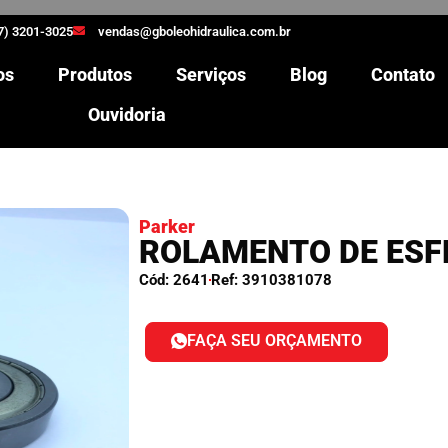
7) 3201-3025
vendas@gboleohidraulica.com.br
os
Produtos
Serviços
Blog
Contato
Ouvidoria
Parker
ROLAMENTO DE ESF
Cód: 2641
Ref: 3910381078
FAÇA SEU ORÇAMENTO