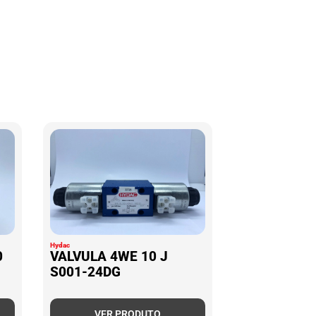
Hydac
0
VALVULA 4WE 10 J
S001-24DG
VER PRODUTO