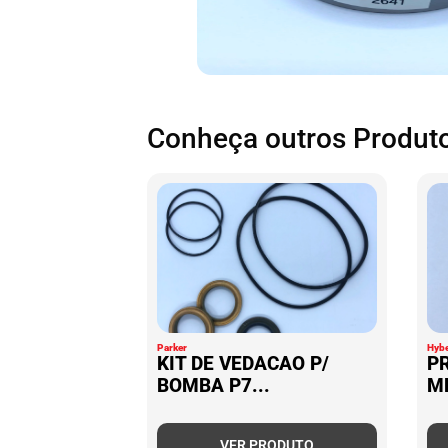
Conheça outros Produto
Parker
Hybe
KIT DE VEDACAO P/
P
BOMBA P7...
M
VER PRODUTO