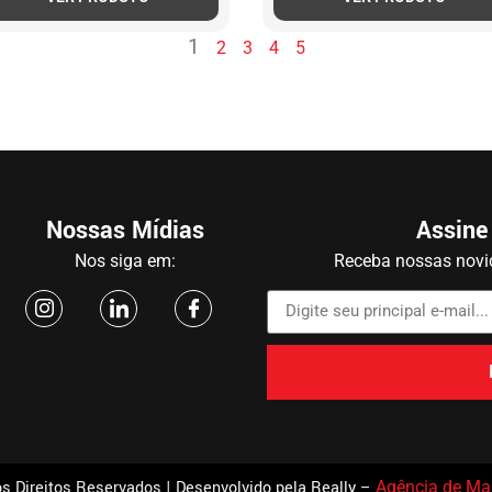
1
2
3
4
5
Nossas Mídias
Assine
Nos siga em:
Receba nossas novid
s Direitos Reservados | Desenvolvido pela Really –
Agência de Mar