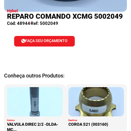
Hybel
REPARO COMANDO XCMG 5002049
Cód: 48944
Ref: 5002049
FAÇA SEU ORÇAMENTO
Conheça outros Produtos:
Outros
Danfoss
VALVULA DIREC 2/2 -DLDA-
COROA S21 (003160)
MC...