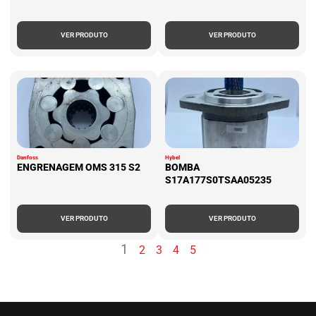
VER PRODUTO
VER PRODUTO
Danfoss
Hybel
ENGRENAGEM OMS 315 S2
BOMBA
S17A177S0TSAA05235
VER PRODUTO
VER PRODUTO
1
2
3
4
5