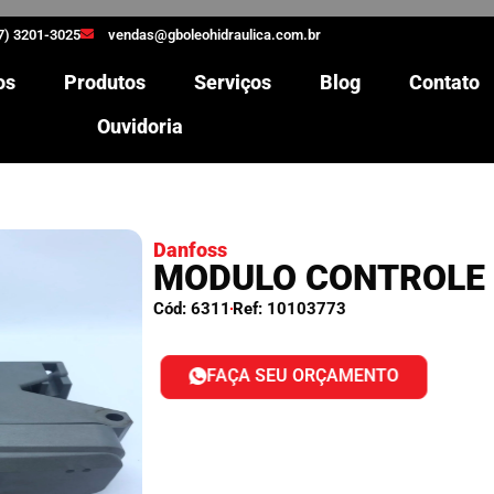
7) 3201-3025
vendas@gboleohidraulica.com.br
os
Produtos
Serviços
Blog
Contato
Ouvidoria
Danfoss
MODULO CONTROLE 
Cód: 6311
Ref: 10103773
FAÇA SEU ORÇAMENTO