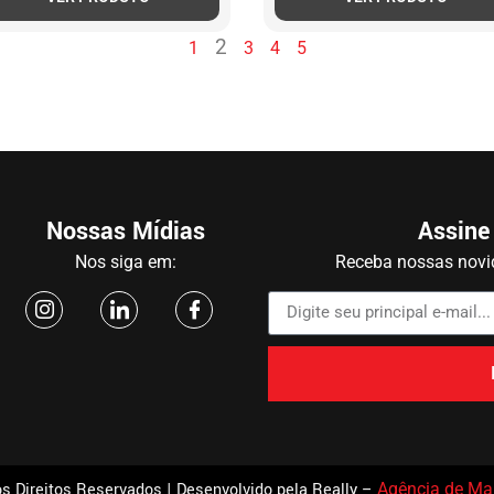
2
1
3
4
5
Nossas Mídias
Assine
Nos siga em:
Receba nossas novid
s Direitos Reservados | Desenvolvido pela Really –
Agência de Mar