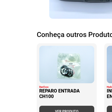
Conheça outros Produto
Danfoss
Hyd
REPARO ENTRADA
I
CH100
E
VER PRODUTO