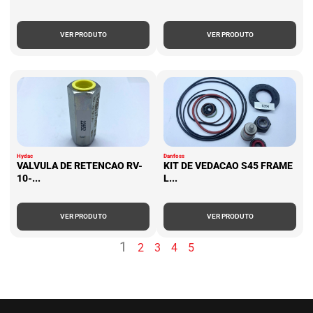
VER PRODUTO
VER PRODUTO
Hydac
Danfoss
VALVULA DE RETENCAO RV-
KIT DE VEDACAO S45 FRAME
10-...
L...
VER PRODUTO
VER PRODUTO
1
2
3
4
5