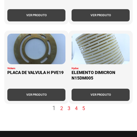
VER PRODUTO
VER PRODUTO
Vickers
Hydac
PLACA DE VALVULA H PVE19
ELEMENTO DIMICRON
N15DM005
VER PRODUTO
VER PRODUTO
1
2
3
4
5