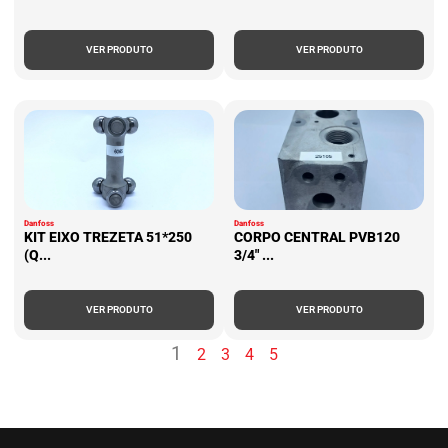
VER PRODUTO
VER PRODUTO
Danfoss
Danfoss
KIT EIXO TREZETA 51*250
CORPO CENTRAL PVB120
(Q...
3/4" ...
VER PRODUTO
VER PRODUTO
1
2
3
4
5