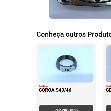
Conheça outros Produto
Danfoss
Dan
COROA S40/46
G
VER PRODUTO