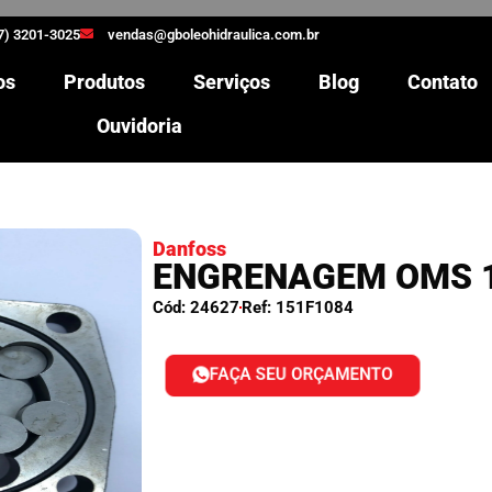
7) 3201-3025
vendas@gboleohidraulica.com.br
os
Produtos
Serviços
Blog
Contato
Ouvidoria
Danfoss
ENGRENAGEM OMS 1
Cód: 24627
Ref: 151F1084
FAÇA SEU ORÇAMENTO