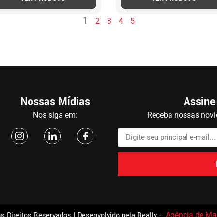
1
2
3
4
5
Nossas Mídias
Assine
Nos siga em:
Receba nossas novid
s Direitos Reservados | Desenvolvido pela Really –
Agência de Mar