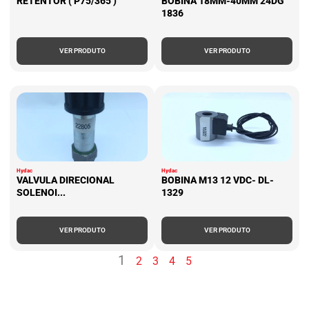
RETENTOR ( P75/365 )
BOBINA 18MM-40MM 24DG
1836
VER PRODUTO
VER PRODUTO
Hydac
Hydac
VALVULA DIRECIONAL
BOBINA M13 12 VDC- DL-
SOLENOI...
1329
VER PRODUTO
VER PRODUTO
1
2
3
4
5