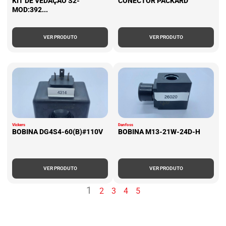
KIT DE VEDAÇÃO S2-
CONECTOR PACKARD
MOD:392...
VER PRODUTO
VER PRODUTO
Vickers
Danfoss
BOBINA DG4S4-60(B)#110V
BOBINA M13-21W-24D-H
VER PRODUTO
VER PRODUTO
1
2
3
4
5