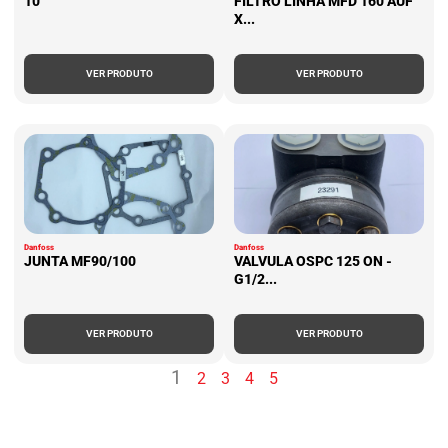
10
FILTRO LINHA MFD 160 AUF
X...
VER PRODUTO
VER PRODUTO
Danfoss
Danfoss
JUNTA MF90/100
VALVULA OSPC 125 ON -
G1/2...
VER PRODUTO
VER PRODUTO
1
2
3
4
5