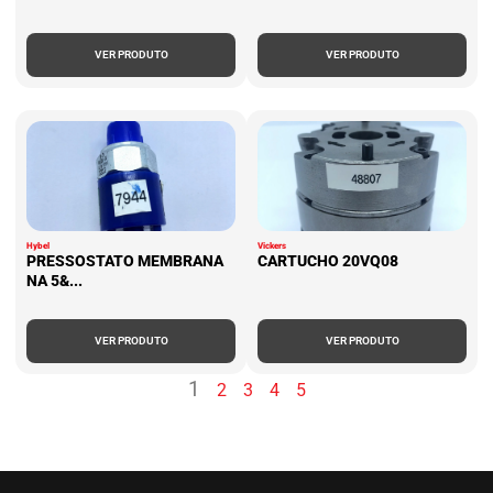
VER PRODUTO
VER PRODUTO
Hybel
Vickers
PRESSOSTATO MEMBRANA
CARTUCHO 20VQ08
NA 5&...
VER PRODUTO
VER PRODUTO
1
2
3
4
5