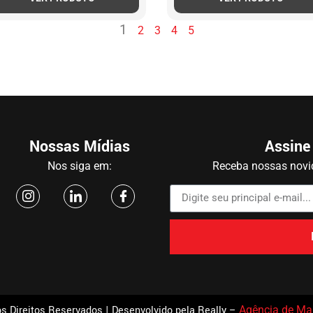
1
2
3
4
5
Nossas Mídias
Assine
Nos siga em:
Receba nossas novid
s Direitos Reservados | Desenvolvido pela Really –
Agência de Mar