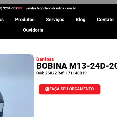
7) 3201-3025
vendas@gboleohidraulica.com.br
os
Produtos
Serviços
Blog
Contato
Ouvidoria
Danfoss
BOBINA M13-24D-2
Cód: 26022
Ref: 171140019
FAÇA SEU ORÇAMENTO