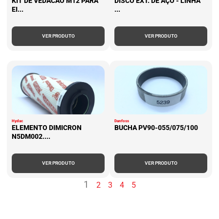
KIT DE VEDACAO M12 PARA
DISCO EXT. DE AÇO - LINHA
EI...
...
VER PRODUTO
VER PRODUTO
Hydac
Danfoss
ELEMENTO DIMICRON
BUCHA PV90-055/075/100
N5DM002....
VER PRODUTO
VER PRODUTO
1
2
3
4
5