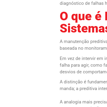
diagnóstico de falhas 
O que é
Sistemas
A manutenção prediti
baseada no monitorame
Em vez de intervir em 
falha para agir, como f
desvios de comportame
A distinção é fundame
manda; a preditiva int
A analogia mais precis