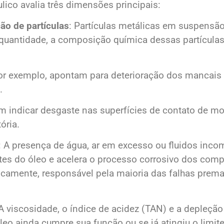
ulico avalia três dimensões principais:
ão de partículas
: Partículas metálicas em suspensã
 quantidade, a composição química dessas partículas
por exemplo, apontam para deterioração dos mancai
l.
m indicar desgaste nas superfícies de contato de mo
ória.
: A presença de água, ar em excesso ou fluidos inco
ntes do óleo e acelera o processo corrosivo dos com
icamente, responsável pela maioria das falhas prem
 A viscosidade, o índice de acidez (TAN) e a depleçã
leo ainda cumpre sua função ou se já atingiu o limite 