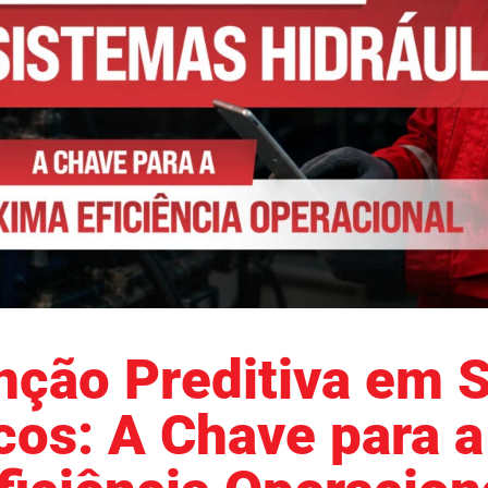
ção Preditiva em 
icos: A Chave para 