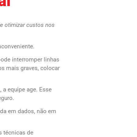
al
 e otimizar custos nos
nconveniente.
pode interromper linhas
os mais graves, colocar
, a equipe age. Esse
eguro.
eada em dados, não em
s técnicas de