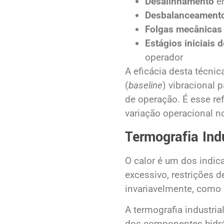
Desalinhamento
en
Desbalanceament
Folgas mecânicas
Estágios iniciais 
operador
A eficácia desta técni
(
baseline
) vibracional
de operação. É esse ref
variação operacional no
Termografia Indu
O calor é um dos indic
excessivo, restrições 
invariavelmente, como
A termografia industria
dos componentes hidrá