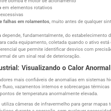
tre bomba e motor de acionamento
o
em elementos rotativos
excessivas
de falhas em rolamentos
, muito antes de qualquer si
ca depende, fundamentalmente, do estabelecimento d
 para cada equipamento, coletada quando o ativo est
erencial que permite identificar desvios com precisã
rmal de um sinal real de deterioração.
strial: Visualizando o Calor Anormal
adores mais confiáveis de anomalias em sistemas hidr
de fluxo, vazamentos internos e sobrecargas térmicas
 pontos de temperatura anormalmente elevada.
l utiliza câmeras de infravermelho para gerar mapas 
ulicos durante a operação, sem qualquer necessidad