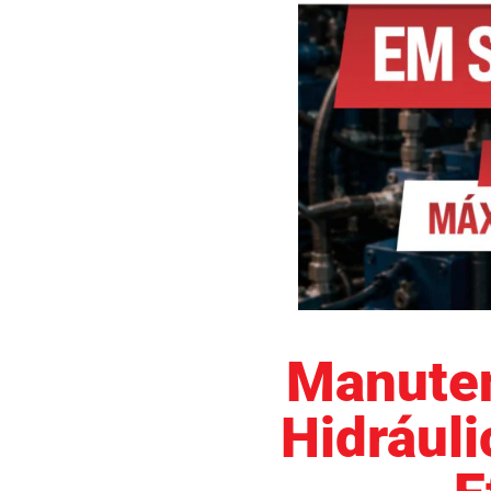
Manuten
Hidrául