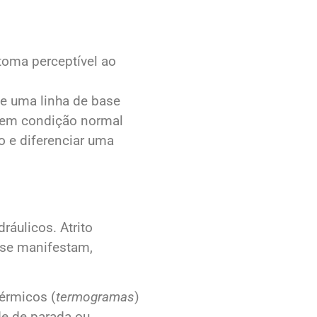
ntoma perceptível ao
e uma linha de base
á em condição normal
o e diferenciar uma
áulicos. Atrito
 se manifestam,
térmicos (
termogramas
)
e de parada ou