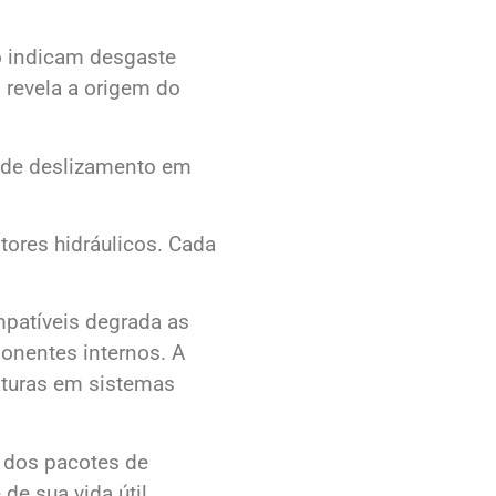
o indicam desgaste
 revela a origem do
s de deslizamento em
tores hidráulicos. Cada
mpatíveis degrada as
ponentes internos. A
aturas em sistemas
o dos pacotes de
de sua vida útil.